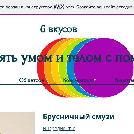
йта создан в конструкторе
.com
. Создайте ваш сайт сегодня.
6 вкусов
ять умом и телом с п
Об авторе
Консультации
Рецепты
Брусничный смузи
Ингредиенты: