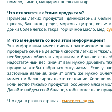
помело, лимон, мандарин, апельсин и др.
Что относится к лёгким продуктам?
Примеры лёгких продуктов: длиннозерный белый р
щавель, баклажан, редис, морковь, цитрон, козье 
дойки более лёгкое, такра, горчичное масло, мёд,
су
И что мне делать со всей этой информацией?
Эта информация имеет очень практическое значен
проверьте себя на действия свойств лёгких и тяже
необходимо облегчать организм и больше есть лё
недостаточный вес, значит вам нужно добавить тяж
продукты, чтобы набраться энтузиазма. Если у в
застойные явления, значит опять же нужно облег
момент и балансировать это состояние. Хорошо уч
количество тяжелых продуктов, особенно мяса и мо
Давайте найдем свой баланс, чтобы тяжесть не прида
Что едят в разных странах -
смотреть здесь